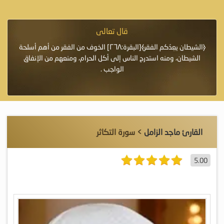
قال تعالى
فرة لأنها أغلى
﴿الشيطان يعِدُكم الفقر﴾[البقرة:٢٦٨] الخوف من الفقر من أهم أسلحة
«خَيْرُ
الشيطان، ومنه استدرج الناس إلى أكل الحرام، ومنعهم من الإنفاق
اللَّ
الواجب .
القارئ ماجد الزامل
> سورة التكاثر
5.00