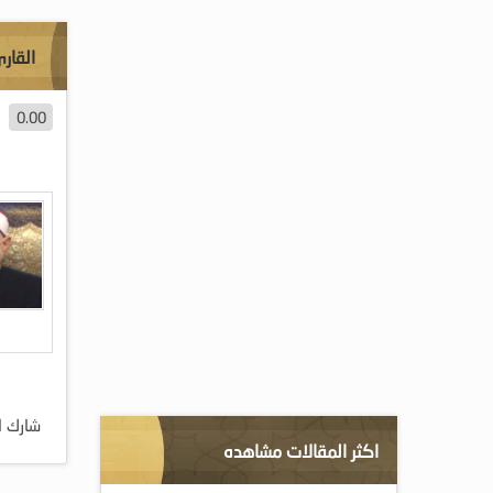
القار
0.00
شارك ا
اكثر المقالات مشاهده