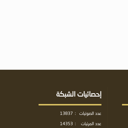
إحصائيات الشبكة
عدد الصوتيات
:
13837
عدد المرئيات
:
14353