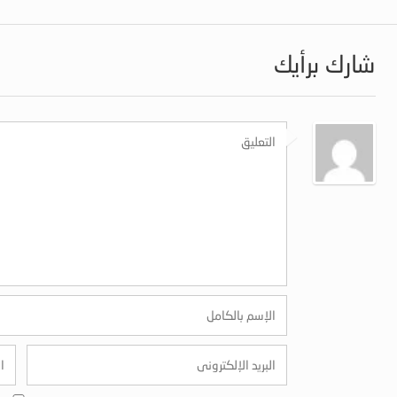
شارك برأيك