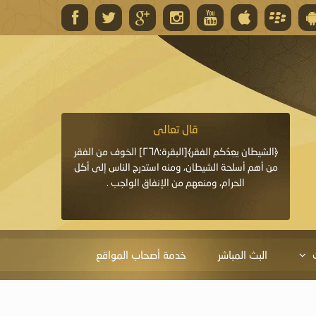
قال تعالى
قال 
﴿وَاللَّهُ يَعِدُكُمْ مَغْفِرَةً مِنْهُ وَفَضْلًا﴾[البقرة: ٢٦٨] قدَّم
﴿الشيطان يعِدُكم الفقر﴾[البقرة:٢٦٨] الخوف من الفقر
«خَيْرُ الدُّعَاءِ دُعَاءُ يَو
ايا التي
من أهم أسلحة الشيطان، ومنه استدرج الناس إلى أكل
قَبْلِي: لاَ إِلَهَ إِلاَّ 
الحرام، ومنعهم من الإنفاق الواجب .
الْحَمْدُ،
البث المباشر
خدمة أصحاب المواقع