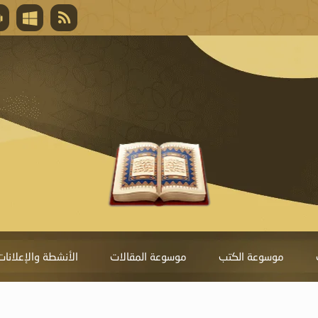
قال تعالى
المغفرة لأنها أغلى جائزة، وهي مفتاح باب العط
تحول دونها الذنوب.
موسوعة الكتب
موسوعة المقالات
الأنشطة والإعلانات