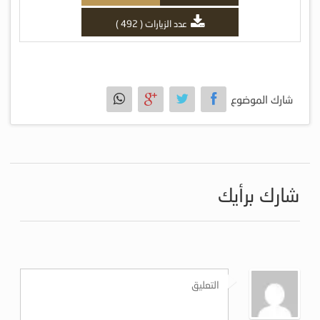
عدد الزيارات ( 492 )
شارك الموضوع
شارك برأيك