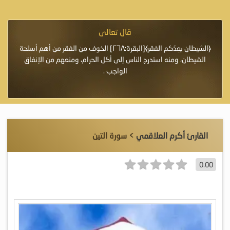
قال تعالى
فرة لأنها أغلى
﴿الشيطان يعِدُكم الفقر﴾[البقرة:٢٦٨] الخوف من الفقر من أهم أسلحة
«خَيْرُ
الشيطان، ومنه استدرج الناس إلى أكل الحرام، ومنعهم من الإنفاق
اللَّ
الواجب .
القارئ أكرم العلاقمي
> سورة التين
0.00