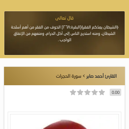
قال تعالى
فرة لأنها أغلى
﴿الشيطان يعِدُكم الفقر﴾[البقرة:٢٦٨] الخوف من الفقر من أهم أسلحة
«خَيْرُ
الشيطان، ومنه استدرج الناس إلى أكل الحرام، ومنعهم من الإنفاق
اللَّ
الواجب .
القارئ أحمد صابر
> سورة الحجرات
0.00