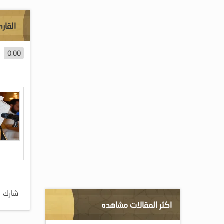
القار
0.00
شارك ا
اكثر المقالات مشاهده