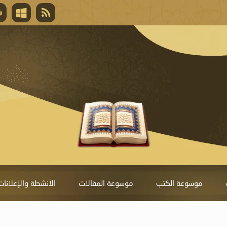
قال تعالى
المغفرة لأنها أغلى جائزة، وهي مفتاح باب العط
تحول دونها الذنوب.
موسوعة الكتب
موسوعة المقالات
الأنشطة والإعلانات