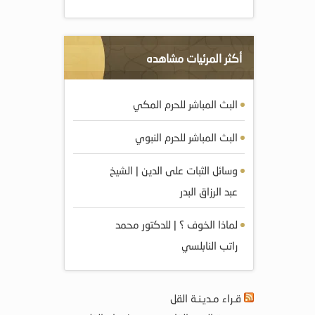
أكثر المرئيات مشاهده
البث المباشر للحرم المكي
البث المباشر للحرم النبوي
وسائل الثبات على الدين | الشيخ
عبد الرزاق البدر
لماذا الخوف ؟ | للدكتور محمد
راتب النابلسي
قـراء مـديـنـة القل