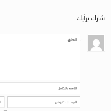
شارك برأيك