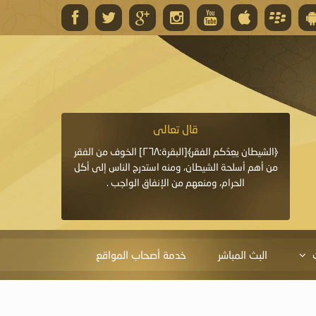
قال تعالى
قال 
﴿وَاللَّهُ يَعِدُكُمْ مَغْفِرَةً مِنْهُ وَفَضْلًا﴾[البقرة: ٢٦٨] قدَّم
﴿الشيطان يعِدُكم الفقر﴾[البقرة:٢٦٨] الخوف من الفقر
«خَيْرُ الدُّعَاءِ دُعَاءُ يَو
ايا التي
من أهم أسلحة الشيطان، ومنه استدرج الناس إلى أكل
قَبْلِي: لاَ إِلَهَ إِلاَّ 
الحرام، ومنعهم من الإنفاق الواجب .
الْحَمْدُ،
البث المباشر
خدمة أصحاب المواقع