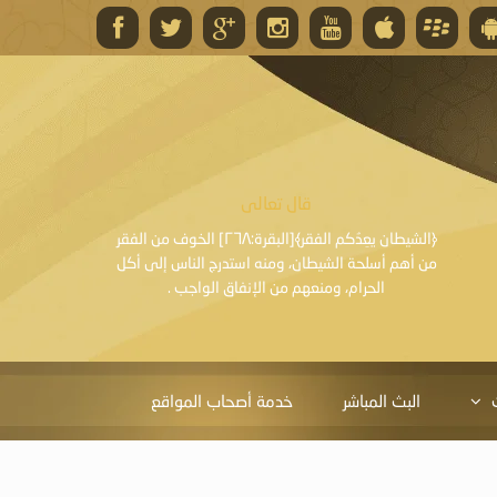
قال تعالى
قال 
﴿وَاللَّهُ يَعِدُكُمْ مَغْفِرَةً مِنْهُ وَفَضْلًا﴾[البقرة: ٢٦٨] قدَّم
﴿الشيطان يعِدُكم الفقر﴾[البقرة:٢٦٨] الخوف من الفقر
«خَيْرُ الدُّعَاءِ دُعَاءُ يَو
ايا التي
من أهم أسلحة الشيطان، ومنه استدرج الناس إلى أكل
قَبْلِي: لاَ إِلَهَ إِلاَّ 
الحرام، ومنعهم من الإنفاق الواجب .
الْحَمْدُ،
البث المباشر
خدمة أصحاب المواقع