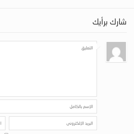
شارك برأيك