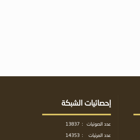
إحصائيات الشبكة
عدد الصوتيات
:
13837
عدد المرئيات
:
14353