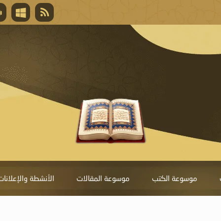
قال تعالى
المغفرة لأنها أغلى جائزة، وهي مفتاح باب العط
تحول دونها الذنوب.
موسوعة الكتب
موسوعة المقالات
الأنشطة والإعلانات