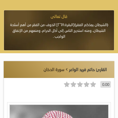
قال تعالى
فرة لأنها أغلى
﴿الشيطان يعِدُكم الفقر﴾[البقرة:٢٦٨] الخوف من الفقر من أهم أسلحة
«خَيْرُ
الشيطان، ومنه استدرج الناس إلى أكل الحرام، ومنعهم من الإنفاق
اللَّ
الواجب .
القارئ حاتم فريد الواعر
> سورة الدخان
0.00