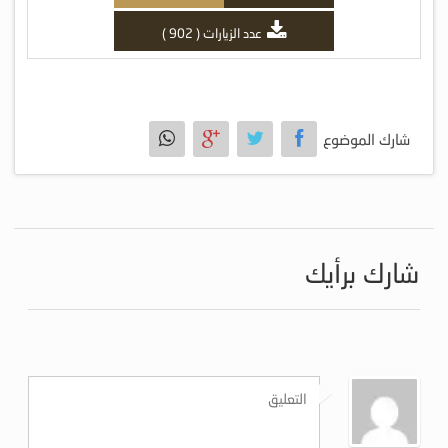
عدد الزيارات ( 902 )
شارك الموضوع
شارك برأيك