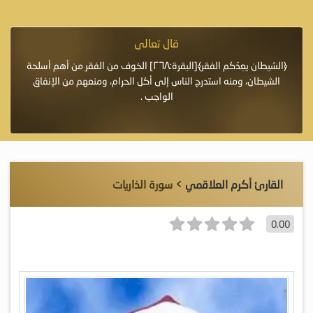
قال تعالى
فرة لأنها أغلى
﴿الشيطان يعِدُكم الفقر﴾[البقرة:٢٦٨] الخوف من الفقر من أهم أسلحة
«خَيْرُ
الشيطان، ومنه استدرج الناس إلى أكل الحرام، ومنعهم من الإنفاق
اللَّ
الواجب .
القارئ أكرم العلاقمي
> سورة الذاريات
0.00