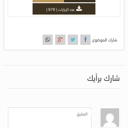
عدد الزيارات ( 878 )
شارك الموضوع
شارك برأيك