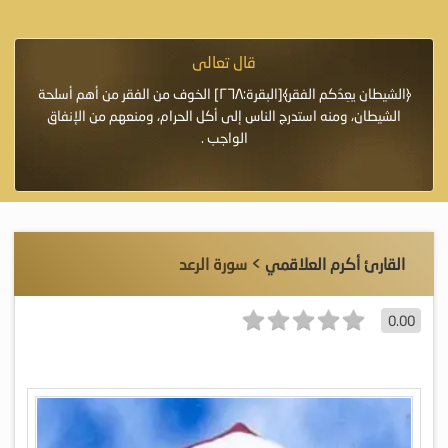
قال تعالى
فرة لأنها أغلى
﴿الشيطان يعِدُكم الفقر﴾[البقرة:٢٦٨] الخوف من الفقر من أهم أسلحة
«خَيْرُ
الشيطان، ومنه استدرج الناس إلى أكل الحرام، ومنعهم من الإنفاق
اللَّ
الواجب .
القارئ أكرم العلاقمي
> سورة الرعد
0.00