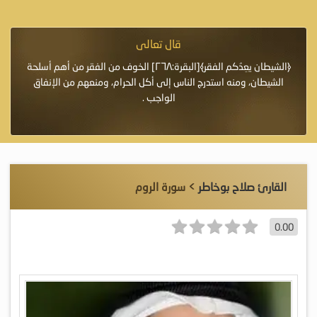
قال تعالى
فرة لأنها أغلى
﴿الشيطان يعِدُكم الفقر﴾[البقرة:٢٦٨] الخوف من الفقر من أهم أسلحة
«خَيْرُ
الشيطان، ومنه استدرج الناس إلى أكل الحرام، ومنعهم من الإنفاق
اللَّ
الواجب .
القارئ صلاح بوخاطر
> سورة الروم
0.00