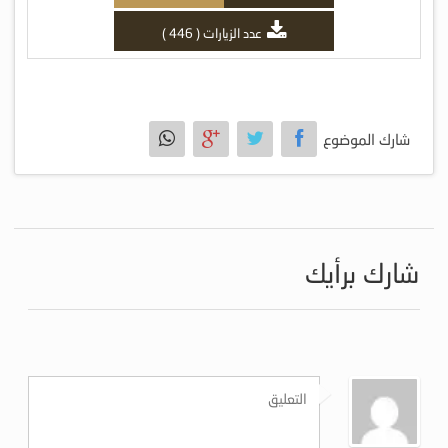
عدد الزيارات ( 446 )
شارك الموضوع
شارك برأيك