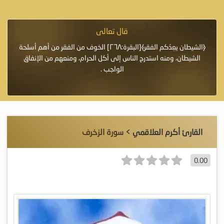
قال تعالى
فرة لأنها أغلى
﴿الشيطان يعِدُكم الفقر﴾[البقرة:٢٦٨] الخوف من الفقر من أهم أسلحة
«خَيْرُ
الشيطان، ومنه استدرج الناس إلى أكل الحرام، ومنعهم من الإنفاق
اللَّ
الواجب .
القارئ أكرم العلاقمي
> سورة الزخرف
0.00