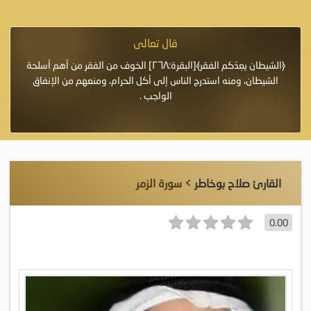
قال تعالى
فرة لأنها أغلى
﴿الشيطان يعِدُكم الفقر﴾[البقرة:٢٦٨] الخوف من الفقر من أهم أسلحة
«خَيْرُ
الشيطان، ومنه استدرج الناس إلى أكل الحرام، ومنعهم من الإنفاق
اللَّ
الواجب .
القارئ صلاح بوخاطر
> سورة الزمر
0.00