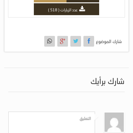
عدد الزيارات ( 518 )
شارك الموضوع
شارك برأيك