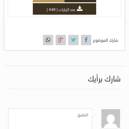
عدد الزيارات ( 448 )
شارك الموضوع
شارك برأيك