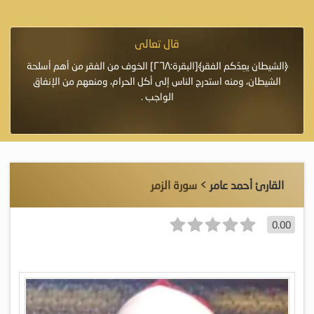
قال تعالى
فرة لأنها أغلى
﴿الشيطان يعِدُكم الفقر﴾[البقرة:٢٦٨] الخوف من الفقر من أهم أسلحة
«خَيْرُ
الشيطان، ومنه استدرج الناس إلى أكل الحرام، ومنعهم من الإنفاق
اللَّ
الواجب .
القارئ أحمد عامر
> سورة الزمر
0.00