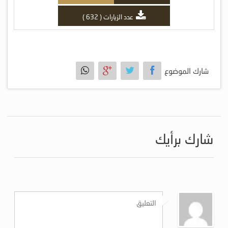
عدد الزيارات ( 632 )
شارك الموضوع
شارك برأيك