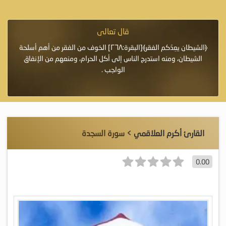
قال تعالى
فرة لأنها أغلى
﴿الشيطان يعِدُكم الفقر﴾[البقرة:٢٦٨] الخوف من الفقر من أهم أسلحة
«خَيْرُ
الشيطان، ومنه استدرج الناس إلى أكل الحرام، ومنعهم من الإنفاق
اللَّ
الواجب .
القارئ أكرم العلاقمي
> سورة السجدة
0.00