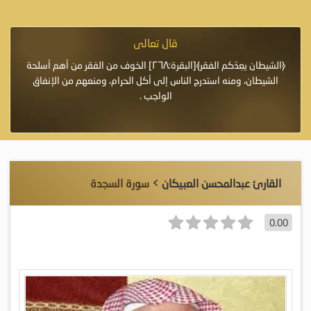
قال تعالى
فرة لأنها أغلى
﴿الشيطان يعِدُكم الفقر﴾[البقرة:٢٦٨] الخوف من الفقر من أهم أسلحة
«خَيْرُ
الشيطان، ومنه استدرج الناس إلى أكل الحرام، ومنعهم من الإنفاق
اللَّ
الواجب .
القارئ عبدالمحسن العبيكان
> سورة السجدة
0.00