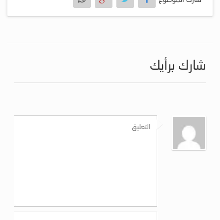
شارك برأيك