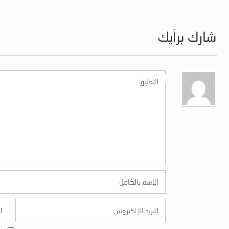
شارك برأيك