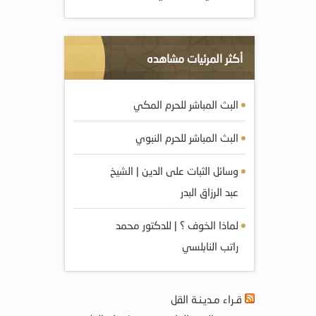
أكثر المرئيات مشاهده
البث المباشر للحرم المكي
البث المباشر للحرم النبوي
وسائل الثبات على الدين | الشيخ
عبد الرزاق البدر
لماذا الخوف ؟ | للدكتور محمد
راتب النابلسي
قـراء مـديـنـة القل