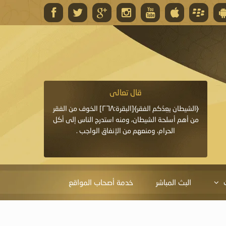
قال تعالى
قال 
﴿وَاللَّهُ يَعِدُكُمْ مَغْفِرَةً مِنْهُ وَفَضْلًا﴾[البقرة: ٢٦٨] قدَّم
﴿الشيطان يعِدُكم الفقر﴾[البقرة:٢٦٨] الخوف من الفقر
«خَيْرُ الدُّعَاءِ دُعَاءُ يَو
ايا التي
من أهم أسلحة الشيطان، ومنه استدرج الناس إلى أكل
قَبْلِي: لاَ إِلَهَ إِلاَّ 
الحرام، ومنعهم من الإنفاق الواجب .
الْحَمْدُ،
البث المباشر
خدمة أصحاب المواقع