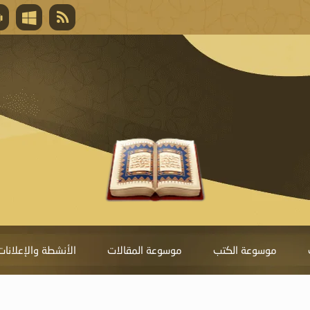
قال تعالى
المغفرة لأنها أغلى جائزة، وهي مفتاح باب العط
تحول دونها الذنوب.
موسوعة الكتب
موسوعة المقالات
الأنشطة والإعلانات