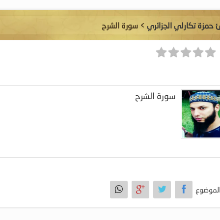
ئ حمزة تكارلي الجزائري
> سورة الشرح
سورة الشرح
لموضوع