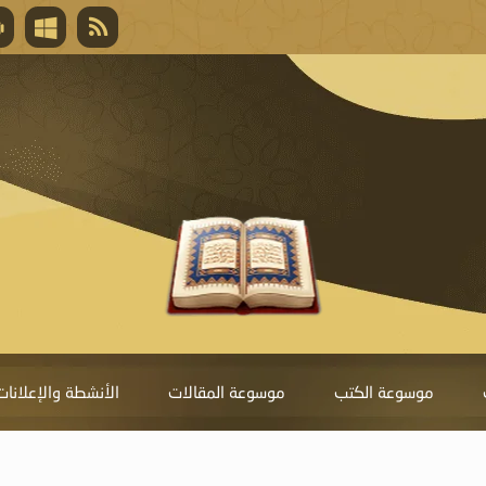
قال تعالى
المغفرة لأنها أغلى جائزة، وهي مفتاح باب العط
تحول دونها الذنوب.
موسوعة الكتب
موسوعة المقالات
الأنشطة والإعلانات