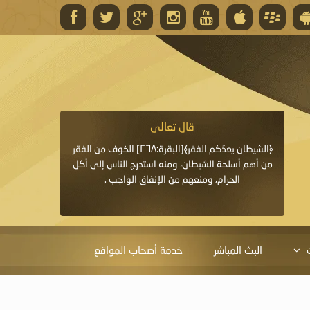
قال تعالى
قال 
﴿وَاللَّهُ يَعِدُكُمْ مَغْفِرَةً مِنْهُ وَفَضْلًا﴾[البقرة: ٢٦٨] قدَّم
﴿الشيطان يعِدُكم الفقر﴾[البقرة:٢٦٨] الخوف من الفقر
«خَيْرُ الدُّعَاءِ دُعَاءُ يَو
ايا التي
من أهم أسلحة الشيطان، ومنه استدرج الناس إلى أكل
قَبْلِي: لاَ إِلَهَ إِلاَّ 
الحرام، ومنعهم من الإنفاق الواجب .
الْحَمْدُ،
البث المباشر
خدمة أصحاب المواقع