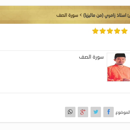
 استاذ زامري (من ماليزيا)
> سورة الصف
سورة الصف
لموضوع