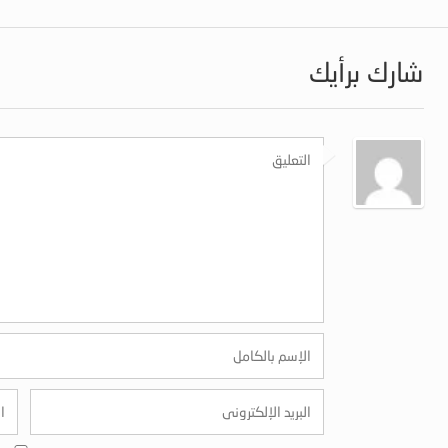
شارك برأيك