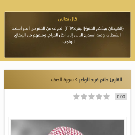
قال تعالى
فرة لأنها أغلى
﴿الشيطان يعِدُكم الفقر﴾[البقرة:٢٦٨] الخوف من الفقر من أهم أسلحة
«خَيْرُ
الشيطان، ومنه استدرج الناس إلى أكل الحرام، ومنعهم من الإنفاق
اللَّ
الواجب .
القارئ حاتم فريد الواعر
> سورة الصف
0.00