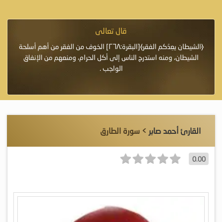
قال تعالى
فرة لأنها أغلى
﴿الشيطان يعِدُكم الفقر﴾[البقرة:٢٦٨] الخوف من الفقر من أهم أسلحة
«خَيْرُ
الشيطان، ومنه استدرج الناس إلى أكل الحرام، ومنعهم من الإنفاق
اللَّ
الواجب .
القارئ أحمد صابر
> سورة الطارق
0.00