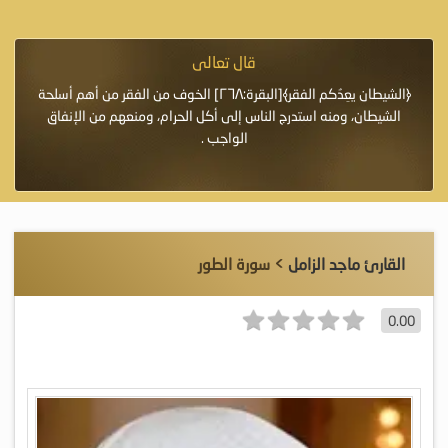
قال تعالى
فرة لأنها أغلى
﴿الشيطان يعِدُكم الفقر﴾[البقرة:٢٦٨] الخوف من الفقر من أهم أسلحة
«خَيْرُ
الشيطان، ومنه استدرج الناس إلى أكل الحرام، ومنعهم من الإنفاق
اللَّ
الواجب .
القارئ ماجد الزامل
> سورة الطور
0.00