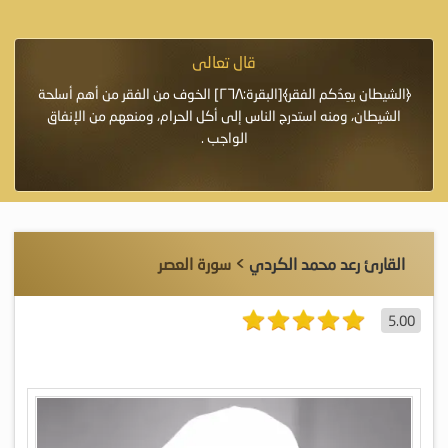
قال تعالى
فرة لأنها أغلى
﴿الشيطان يعِدُكم الفقر﴾[البقرة:٢٦٨] الخوف من الفقر من أهم أسلحة
«خَيْرُ
الشيطان، ومنه استدرج الناس إلى أكل الحرام، ومنعهم من الإنفاق
اللَّ
الواجب .
القارئ رعد محمد الكردي
> سورة العصر
5.00