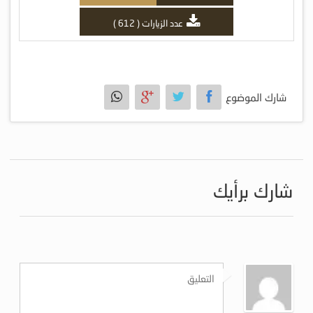
عدد الزيارات ( 612 )
شارك الموضوع
شارك برأيك