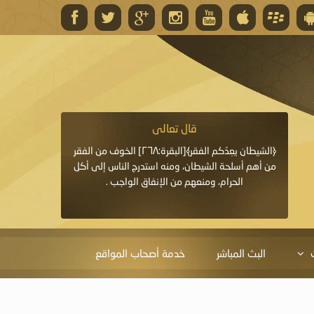
قال تعالى
قال 
﴿وَاللَّهُ يَعِدُكُمْ مَغْفِرَةً مِنْهُ وَفَضْلًا﴾[البقرة: ٢٦٨] قدَّم
﴿الشيطان يعِدُكم الفقر﴾[البقرة:٢٦٨] الخوف من الفقر
«خَيْرُ الدُّعَاءِ دُعَاءُ يَو
ايا التي
من أهم أسلحة الشيطان، ومنه استدرج الناس إلى أكل
قَبْلِي: لاَ إِلَهَ إِلاَّ 
الحرام، ومنعهم من الإنفاق الواجب .
الْحَمْدُ،
البث المباشر
خدمة أصحاب المواقع