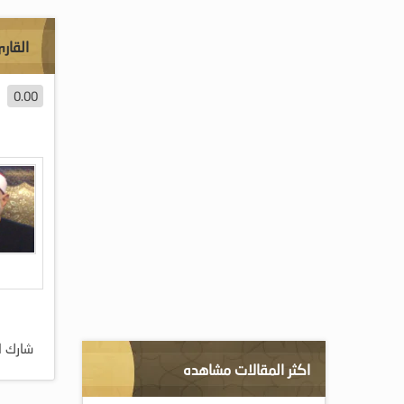
القار
0.00
شارك ا
اكثر المقالات مشاهده