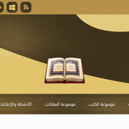
قال تعالى
المغفرة لأنها أغلى جائزة، وهي مفتاح باب العط
تحول دونها الذنوب.
موسوعة الكتب
موسوعة المقالات
الأنشطة والإعلانات