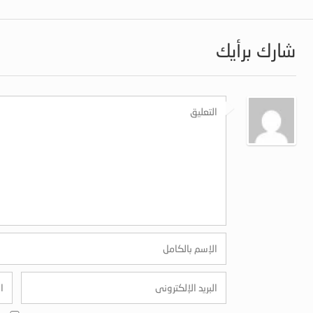
شارك برأيك