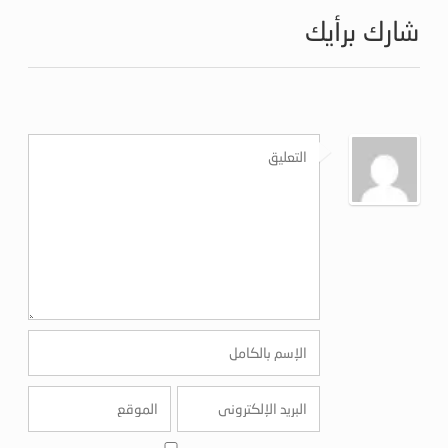
شارك برأيك