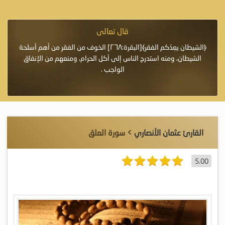
قال تعالى
فرة لأنها أغلى
﴿الشيطان يعِدُكم الفقر﴾[البقرة:٢٦٨] الخوف من الفقر من أهم أسلحة
«خَيْرُ
الشيطان، ومنه استدرج الناس إلى أكل الحرام، ومنعهم من الإنفاق
اللَّ
الواجب .
القارئ عثمان الأنصاري
> سورة العلق
5.00