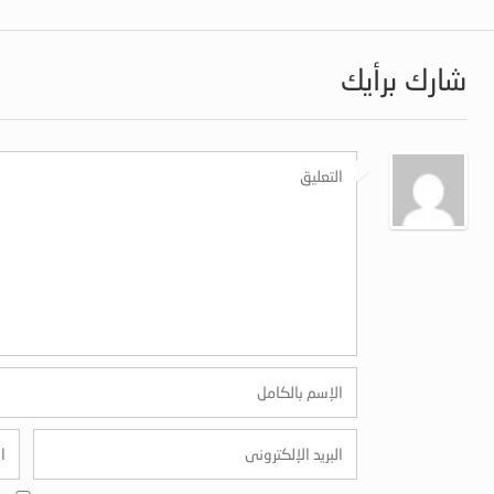
شارك برأيك