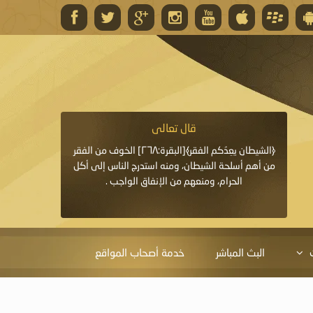
قال تعالى
قال 
﴿وَاللَّهُ يَعِدُكُمْ مَغْفِرَةً مِنْهُ وَفَضْلًا﴾[البقرة: ٢٦٨] قدَّم
﴿الشيطان يعِدُكم الفقر﴾[البقرة:٢٦٨] الخوف من الفقر
«خَيْرُ الدُّعَاءِ دُعَاءُ يَو
ايا التي
من أهم أسلحة الشيطان، ومنه استدرج الناس إلى أكل
قَبْلِي: لاَ إِلَهَ إِلاَّ 
الحرام، ومنعهم من الإنفاق الواجب .
الْحَمْدُ،
البث المباشر
خدمة أصحاب المواقع