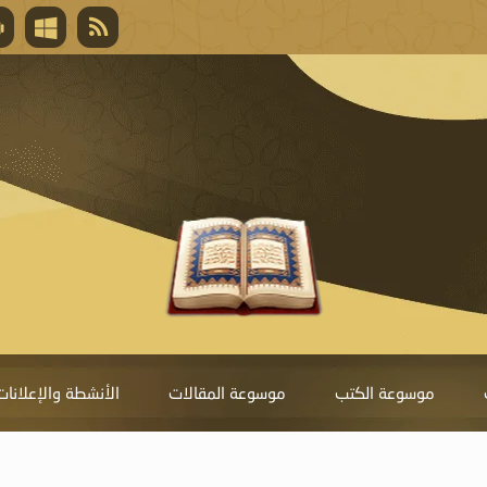
قال تعالى
المغفرة لأنها أغلى جائزة، وهي مفتاح باب العط
تحول دونها الذنوب.
موسوعة الكتب
موسوعة المقالات
الأنشطة والإعلانات