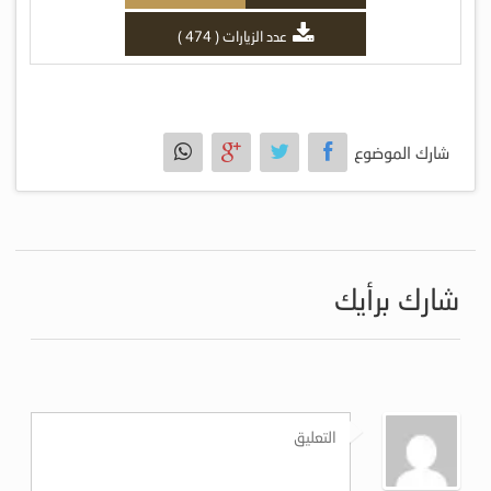
عدد الزيارات ( 474 )
شارك الموضوع
شارك برأيك