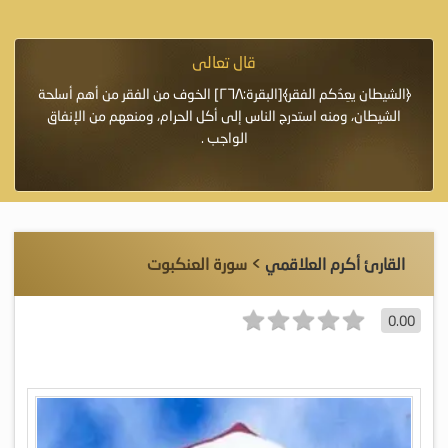
قال تعالى
فرة لأنها أغلى
﴿الشيطان يعِدُكم الفقر﴾[البقرة:٢٦٨] الخوف من الفقر من أهم أسلحة
«خَيْرُ
الشيطان، ومنه استدرج الناس إلى أكل الحرام، ومنعهم من الإنفاق
اللَّ
الواجب .
القارئ أكرم العلاقمي
> سورة العنكبوت
0.00