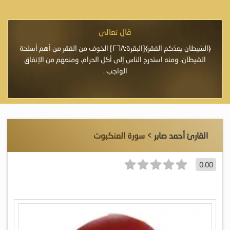
قال تعالى
فرة لأنها أغلى
﴿الشيطان يعِدُكم الفقر﴾[البقرة:٢٦٨] الخوف من الفقر من أهم أسلحة
«خَيْرُ
الشيطان، ومنه استدرج الناس إلى أكل الحرام، ومنعهم من الإنفاق
اللَّ
الواجب .
القارئ أحمد صابر
> سورة العنكبوت
0.00