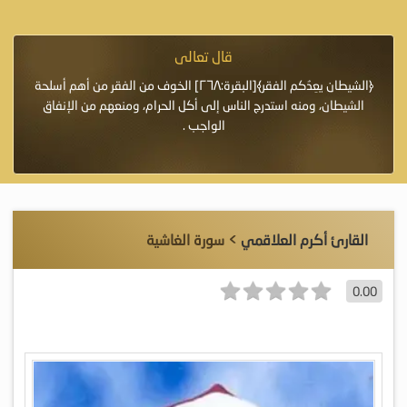
قال تعالى
فرة لأنها أغلى
﴿الشيطان يعِدُكم الفقر﴾[البقرة:٢٦٨] الخوف من الفقر من أهم أسلحة
«خَيْرُ
الشيطان، ومنه استدرج الناس إلى أكل الحرام، ومنعهم من الإنفاق
اللَّ
الواجب .
القارئ أكرم العلاقمي
> سورة الغاشية
0.00