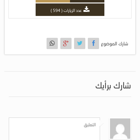
عدد الزيارات ( 594 )
شارك الموضوع
شارك برأيك