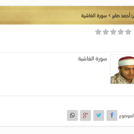
ئ أحمد صابر
> سورة الغاشية
سورة الغاشية
لموضوع