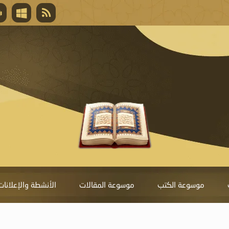
قال تعالى
المغفرة لأنها أغلى جائزة، وهي مفتاح باب العط
تحول دونها الذنوب.
موسوعة الكتب
موسوعة المقالات
الأنشطة والإعلانات