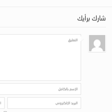
شارك برأيك