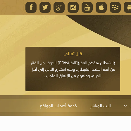
قال تعالى
قال 
﴿وَاللَّهُ يَعِدُكُمْ مَغْفِرَةً مِنْهُ وَفَضْلًا﴾[البقرة: ٢٦٨] قدَّم
﴿الشيطان يعِدُكم الفقر﴾[البقرة:٢٦٨] الخوف من الفقر
«خَيْرُ الدُّعَاءِ دُعَاءُ يَو
ايا التي
من أهم أسلحة الشيطان، ومنه استدرج الناس إلى أكل
قَبْلِي: لاَ إِلَهَ إِلاَّ 
الحرام، ومنعهم من الإنفاق الواجب .
الْحَمْدُ،
البث المباشر
خدمة أصحاب المواقع