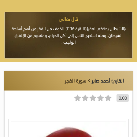
قال تعالى
فرة لأنها أغلى
﴿الشيطان يعِدُكم الفقر﴾[البقرة:٢٦٨] الخوف من الفقر من أهم أسلحة
«خَيْرُ
الشيطان، ومنه استدرج الناس إلى أكل الحرام، ومنعهم من الإنفاق
اللَّ
الواجب .
القارئ أحمد صابر
> سورة الفجر
0.00