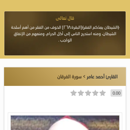
قال تعالى
فرة لأنها أغلى
﴿الشيطان يعِدُكم الفقر﴾[البقرة:٢٦٨] الخوف من الفقر من أهم أسلحة
«خَيْرُ
الشيطان، ومنه استدرج الناس إلى أكل الحرام، ومنعهم من الإنفاق
اللَّ
الواجب .
القارئ أحمد عامر
> سورة الفرقان
0.00