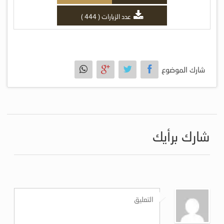
عدد الزيارات ( 444 )
شارك الموضوع
شارك برأيك