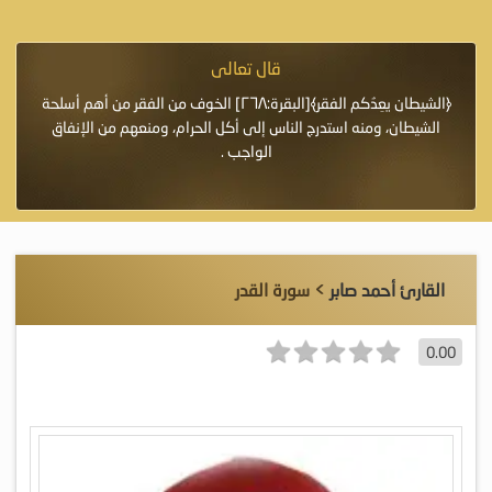
قال تعالى
فرة لأنها أغلى
﴿الشيطان يعِدُكم الفقر﴾[البقرة:٢٦٨] الخوف من الفقر من أهم أسلحة
«خَيْرُ
الشيطان، ومنه استدرج الناس إلى أكل الحرام، ومنعهم من الإنفاق
اللَّ
الواجب .
القارئ أحمد صابر
> سورة القدر
0.00