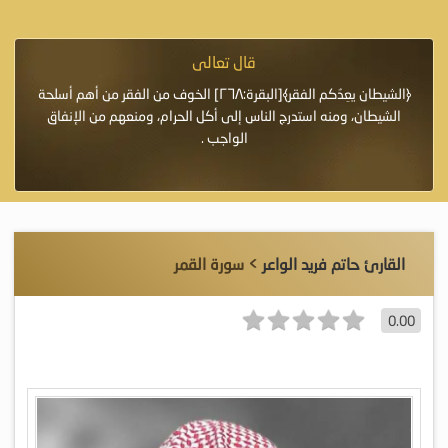
قال تعالى
فرة لأنها أغلى
﴿الشيطان يعِدُكم الفقر﴾[البقرة:٢٦٨] الخوف من الفقر من أهم أسلحة
«خَيْرُ
الشيطان، ومنه استدرج الناس إلى أكل الحرام، ومنعهم من الإنفاق
اللَّ
الواجب .
القارئ حاتم فريد الواعر
> سورة القمر
0.00