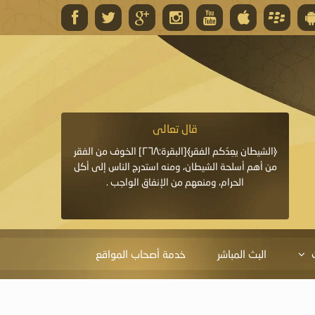
قال تعالى
قال 
﴿وَاللَّهُ يَعِدُكُمْ مَغْفِرَةً مِنْهُ وَفَضْلًا﴾[البقرة: ٢٦٨] قدَّم
﴿الشيطان يعِدُكم الفقر﴾[البقرة:٢٦٨] الخوف من الفقر
«خَيْرُ الدُّعَاءِ دُعَاءُ يَو
ايا التي
من أهم أسلحة الشيطان، ومنه استدرج الناس إلى أكل
قَبْلِي: لاَ إِلَهَ إِلاَّ 
الحرام، ومنعهم من الإنفاق الواجب .
الْحَمْدُ،
البث المباشر
خدمة أصحاب المواقع