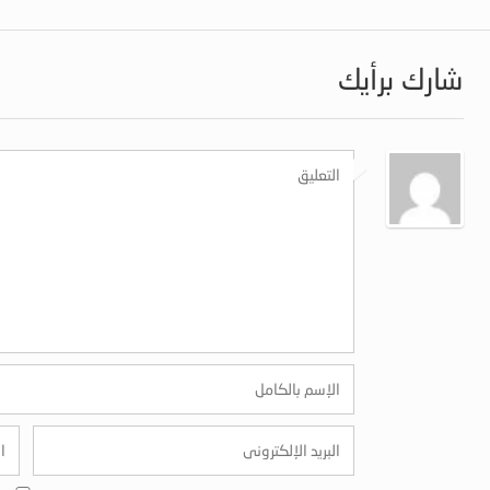
شارك برأيك