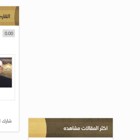
القار
0.00
شارك ا
اكثر المقالات مشاهده