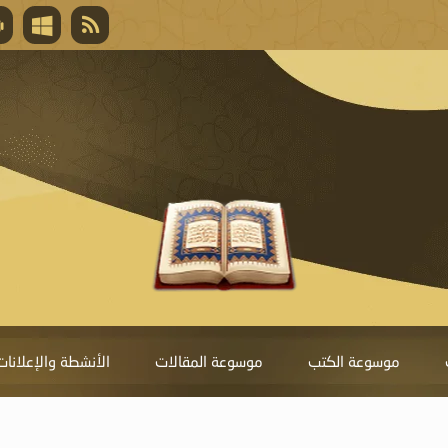
قال تعالى
المغفرة لأنها أغلى جائزة، وهي مفتاح باب العط
تحول دونها الذنوب.
موسوعة الكتب
موسوعة المقالات
الأنشطة والإعلانات