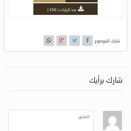
عدد الزيارات ( 456 )
شارك الموضوع
شارك برأيك