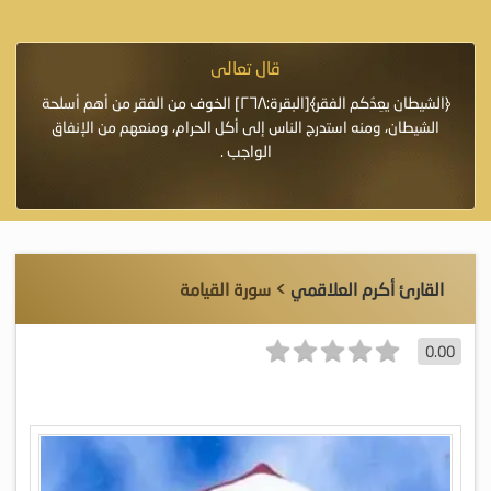
قال تعالى
فرة لأنها أغلى
﴿الشيطان يعِدُكم الفقر﴾[البقرة:٢٦٨] الخوف من الفقر من أهم أسلحة
«خَيْرُ
الشيطان، ومنه استدرج الناس إلى أكل الحرام، ومنعهم من الإنفاق
اللَّ
الواجب .
القارئ أكرم العلاقمي
> سورة القيامة
0.00