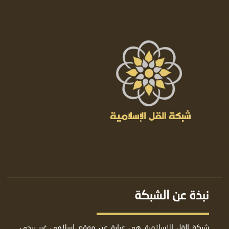
نبذة عن الشبكة
شبكة القل الإسلامية هي عبارة عن موقع إسلامي غير ربحي