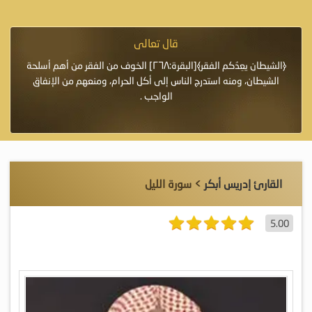
قال تعالى
فرة لأنها أغلى
﴿الشيطان يعِدُكم الفقر﴾[البقرة:٢٦٨] الخوف من الفقر من أهم أسلحة
«خَيْرُ
الشيطان، ومنه استدرج الناس إلى أكل الحرام، ومنعهم من الإنفاق
اللَّ
الواجب .
القارئ إدريس أبكر
> سورة الليل
5.00