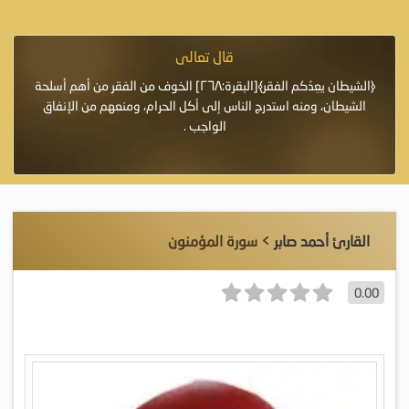
قال تعالى
فرة لأنها أغلى
﴿الشيطان يعِدُكم الفقر﴾[البقرة:٢٦٨] الخوف من الفقر من أهم أسلحة
«خَيْرُ
الشيطان، ومنه استدرج الناس إلى أكل الحرام، ومنعهم من الإنفاق
اللَّ
الواجب .
القارئ أحمد صابر
> سورة المؤمنون
0.00