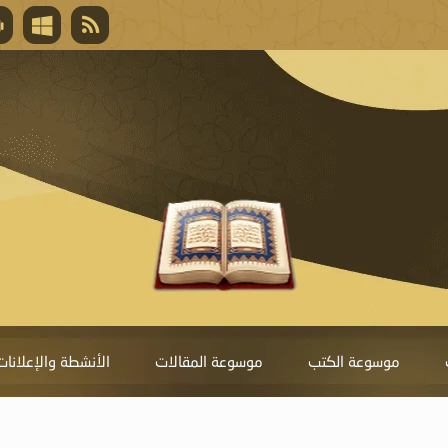
قال تعالى
المغفرة لأنها أغلى جائزة، وهي مفتاح باب العط
تحول دونها الذنوب.
موسوعة الكتب
موسوعة المقالات
الأنشطة والإعلانات