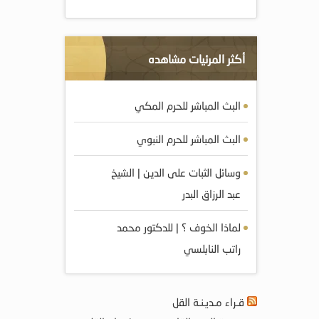
أكثر المرئيات مشاهده
البث المباشر للحرم المكي
البث المباشر للحرم النبوي
وسائل الثبات على الدين | الشيخ
عبد الرزاق البدر
لماذا الخوف ؟ | للدكتور محمد
راتب النابلسي
قـراء مـديـنـة القل