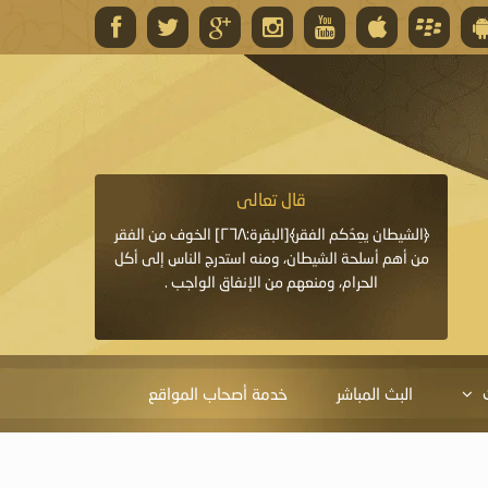
قال تعالى
قال 
﴿وَاللَّهُ يَعِدُكُمْ مَغْفِرَةً مِنْهُ وَفَضْلًا﴾[البقرة: ٢٦٨] قدَّم
﴿الشيطان يعِدُكم الفقر﴾[البقرة:٢٦٨] الخوف من الفقر
«خَيْرُ الدُّعَاءِ دُعَاءُ يَو
ايا التي
من أهم أسلحة الشيطان، ومنه استدرج الناس إلى أكل
قَبْلِي: لاَ إِلَهَ إِلاَّ 
الحرام، ومنعهم من الإنفاق الواجب .
الْحَمْدُ،
البث المباشر
خدمة أصحاب المواقع