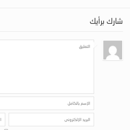
شارك برأيك