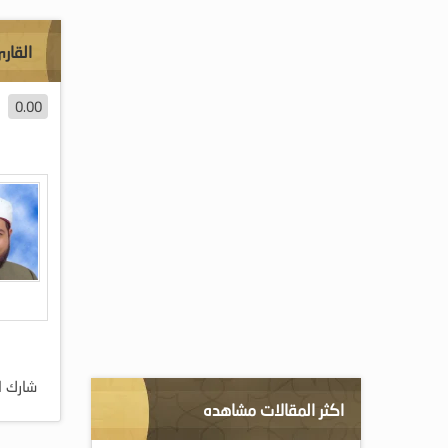
القار
0.00
شارك ا
اكثر المقالات مشاهده