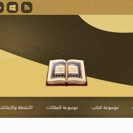
قال تعالى
المغفرة لأنها أغلى جائزة، وهي مفتاح باب العط
تحول دونها الذنوب.
موسوعة الكتب
موسوعة المقالات
الأنشطة والإعلانات