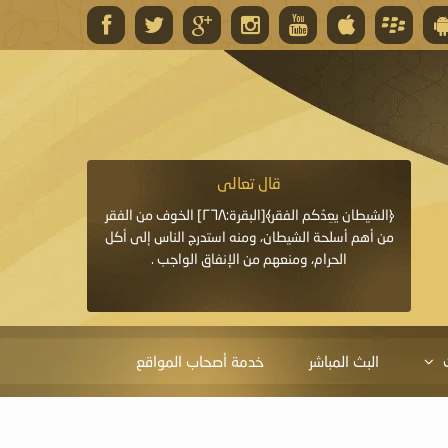
قال تعالى
قال 
﴿وَاللَّهُ يَعِدُكُمْ مَغْفِرَةً مِنْهُ وَفَضْلًا﴾[البقرة: ٢٦٨] قدَّم
﴿الشيطان يعِدُكم الفقر﴾[البقرة:٢٦٨] الخوف من الفقر
«خَيْرُ الدُّعَاءِ دُعَاءُ يَو
ايا التي
من أهم أسلحة الشيطان، ومنه استدرج الناس إلى أكل
قَبْلِي: لاَ إِلَهَ إِلاَّ 
الحرام، ومنعهم من الإنفاق الواجب .
الْحَمْدُ،
البث المباشر
خدمة أصحاب المواقع