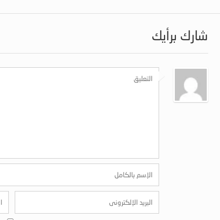
شارك برأيك