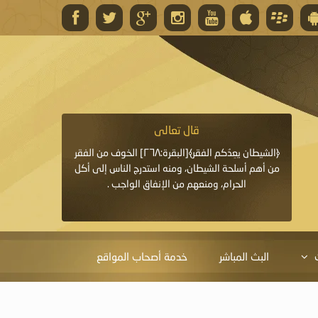
قال تعالى
قال 
﴿وَاللَّهُ يَعِدُكُمْ مَغْفِرَةً مِنْهُ وَفَضْلًا﴾[البقرة: ٢٦٨] قدَّم
﴿الشيطان يعِدُكم الفقر﴾[البقرة:٢٦٨] الخوف من الفقر
«خَيْرُ الدُّعَاءِ دُعَاءُ يَو
ايا التي
من أهم أسلحة الشيطان، ومنه استدرج الناس إلى أكل
قَبْلِي: لاَ إِلَهَ إِلاَّ 
الحرام، ومنعهم من الإنفاق الواجب .
الْحَمْدُ،
البث المباشر
خدمة أصحاب المواقع