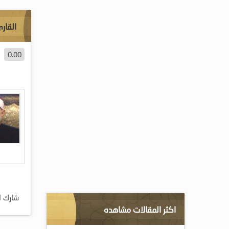
القار
0.00
شارك ا
اكثر المقالات مشاهده