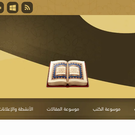
قال تعالى
المغفرة لأنها أغلى جائزة، وهي مفتاح باب العط
تحول دونها الذنوب.
موسوعة الكتب
موسوعة المقالات
الأنشطة والإعلانات