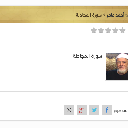
ئ أحمد عامر
> سورة المجادلة
سورة المجادلة
لموضوع