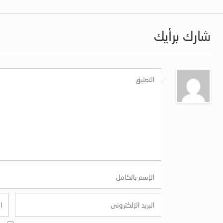
شارك برأيك