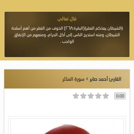
قال تعالى
فرة لأنها أغلى
﴿الشيطان يعِدُكم الفقر﴾[البقرة:٢٦٨] الخوف من الفقر من أهم أسلحة
«خَيْرُ
الشيطان، ومنه استدرج الناس إلى أكل الحرام، ومنعهم من الإنفاق
اللَّ
الواجب .
القارئ أحمد صابر
> سورة المدّثر
0.00