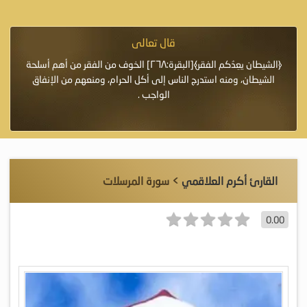
قال تعالى
فرة لأنها أغلى
﴿الشيطان يعِدُكم الفقر﴾[البقرة:٢٦٨] الخوف من الفقر من أهم أسلحة
«خَيْرُ
الشيطان، ومنه استدرج الناس إلى أكل الحرام، ومنعهم من الإنفاق
اللَّ
الواجب .
القارئ أكرم العلاقمي
> سورة المرسلات
0.00