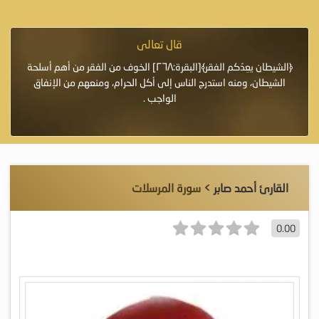
قال تعالى
فرة لأنها أغلى
﴿الشيطان يعِدُكم الفقر﴾[البقرة:٢٦٨] الخوف من الفقر من أهم أسلحة
«خَيْرُ
الشيطان، ومنه استدرج الناس إلى أكل الحرام، ومنعهم من الإنفاق
اللَّ
الواجب .
القارئ أحمد صابر
> سورة المرسلات
0.00