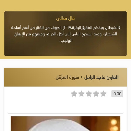
قال تعالى
فرة لأنها أغلى
﴿الشيطان يعِدُكم الفقر﴾[البقرة:٢٦٨] الخوف من الفقر من أهم أسلحة
«خَيْرُ
الشيطان، ومنه استدرج الناس إلى أكل الحرام، ومنعهم من الإنفاق
اللَّ
الواجب .
القارئ ماجد الزامل
> سورة المزّمّل
0.00