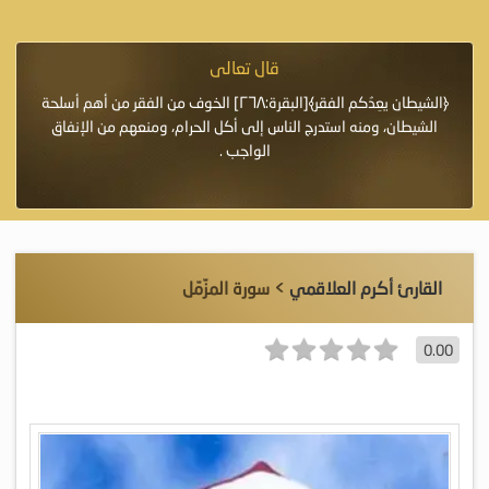
قال تعالى
فرة لأنها أغلى
﴿الشيطان يعِدُكم الفقر﴾[البقرة:٢٦٨] الخوف من الفقر من أهم أسلحة
«خَيْرُ
الشيطان، ومنه استدرج الناس إلى أكل الحرام، ومنعهم من الإنفاق
اللَّ
الواجب .
القارئ أكرم العلاقمي
> سورة المزّمّل
0.00