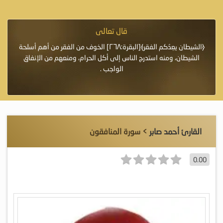
قال تعالى
فرة لأنها أغلى
﴿الشيطان يعِدُكم الفقر﴾[البقرة:٢٦٨] الخوف من الفقر من أهم أسلحة
«خَيْرُ
الشيطان، ومنه استدرج الناس إلى أكل الحرام، ومنعهم من الإنفاق
اللَّ
الواجب .
القارئ أحمد صابر
> سورة المنافقون
0.00