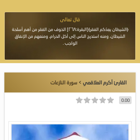
قال تعالى
فرة لأنها أغلى
﴿الشيطان يعِدُكم الفقر﴾[البقرة:٢٦٨] الخوف من الفقر من أهم أسلحة
«خَيْرُ
الشيطان، ومنه استدرج الناس إلى أكل الحرام، ومنعهم من الإنفاق
اللَّ
الواجب .
القارئ أكرم العلاقمي
> سورة النازعات
0.00