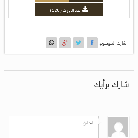
عدد الزيارات ( 528 )
شارك الموضوع
شارك برأيك