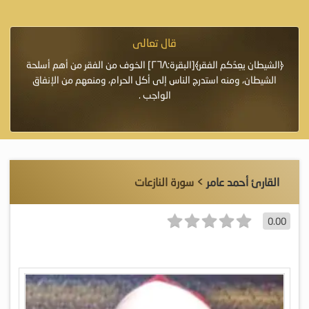
قال تعالى
فرة لأنها أغلى
﴿الشيطان يعِدُكم الفقر﴾[البقرة:٢٦٨] الخوف من الفقر من أهم أسلحة
«خَيْرُ
الشيطان، ومنه استدرج الناس إلى أكل الحرام، ومنعهم من الإنفاق
اللَّ
الواجب .
القارئ أحمد عامر
> سورة النازعات
0.00