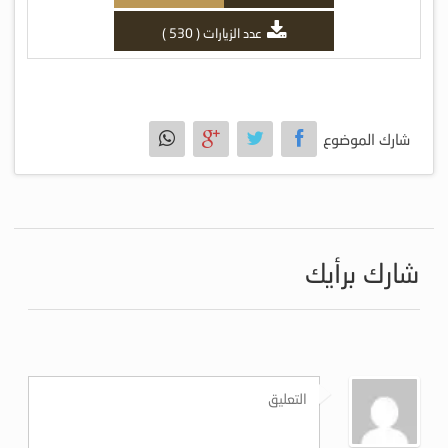
عدد الزيارات ( 530 )
شارك الموضوع
شارك برأيك