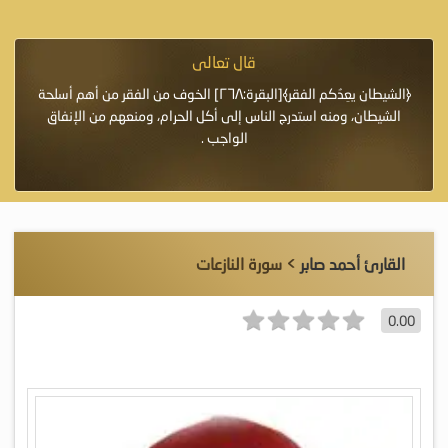
قال تعالى
فرة لأنها أغلى
﴿الشيطان يعِدُكم الفقر﴾[البقرة:٢٦٨] الخوف من الفقر من أهم أسلحة
«خَيْرُ
الشيطان، ومنه استدرج الناس إلى أكل الحرام، ومنعهم من الإنفاق
اللَّ
الواجب .
القارئ أحمد صابر
> سورة النازعات
0.00