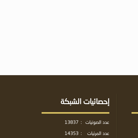
إحصائيات الشبكة
عدد الصوتيات
:
13837
عدد المرئيات
:
14353