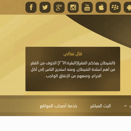
قال تعالى
قال 
﴿وَاللَّهُ يَعِدُكُمْ مَغْفِرَةً مِنْهُ وَفَضْلًا﴾[البقرة: ٢٦٨] قدَّم
﴿الشيطان يعِدُكم الفقر﴾[البقرة:٢٦٨] الخوف من الفقر
«خَيْرُ الدُّعَاءِ دُعَاءُ يَو
ايا التي
من أهم أسلحة الشيطان، ومنه استدرج الناس إلى أكل
قَبْلِي: لاَ إِلَهَ إِلاَّ 
الحرام، ومنعهم من الإنفاق الواجب .
الْحَمْدُ،
البث المباشر
خدمة أصحاب المواقع