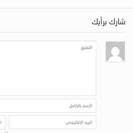
شارك برأيك