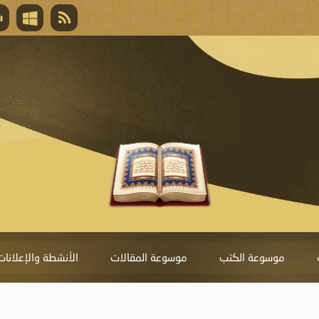
قال تعالى
المغفرة لأنها أغلى جائزة، وهي مفتاح باب العط
تحول دونها الذنوب.
موسوعة الكتب
موسوعة المقالات
الأنشطة والإعلانات