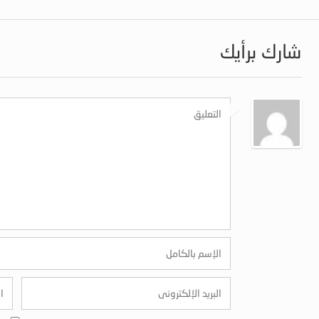
شارك برأيك