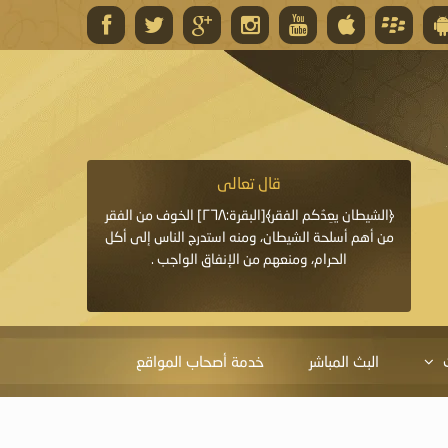
قال تعالى
قال 
﴿وَاللَّهُ يَعِدُكُمْ مَغْفِرَةً مِنْهُ وَفَضْلًا﴾[البقرة: ٢٦٨] قدَّم
﴿الشيطان يعِدُكم الفقر﴾[البقرة:٢٦٨] الخوف من الفقر
«خَيْرُ الدُّعَاءِ دُعَاءُ يَو
ايا التي
من أهم أسلحة الشيطان، ومنه استدرج الناس إلى أكل
قَبْلِي: لاَ إِلَهَ إِلاَّ 
الحرام، ومنعهم من الإنفاق الواجب .
الْحَمْدُ،
البث المباشر
خدمة أصحاب المواقع