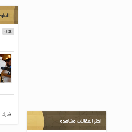
القار
0.00
شارك ا
اكثر المقالات مشاهده