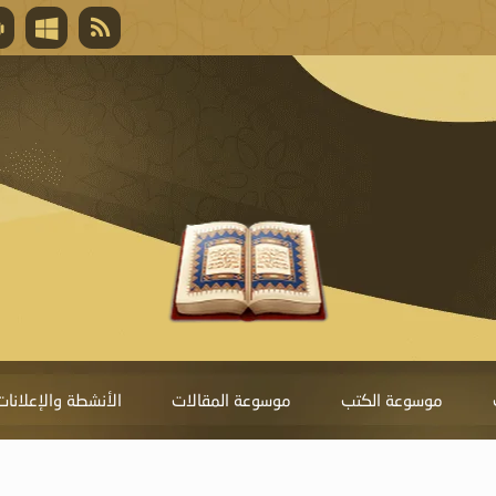
قال تعالى
المغفرة لأنها أغلى جائزة، وهي مفتاح باب العط
تحول دونها الذنوب.
موسوعة الكتب
موسوعة المقالات
الأنشطة والإعلانات